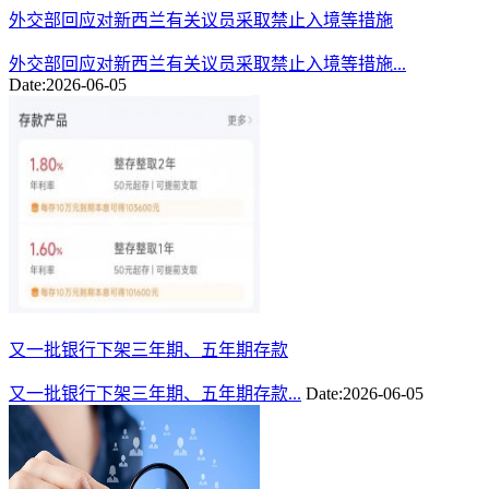
外交部回应对新西兰有关议员采取禁止入境等措施
外交部回应对新西兰有关议员采取禁止入境等措施...
Date:2026-06-05
又一批银行下架三年期、五年期存款
又一批银行下架三年期、五年期存款...
Date:2026-06-05